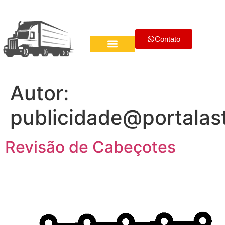
Contato
SOBRE NÓS
Autor:
publicidade@portalas
Revisão de Cabeçotes